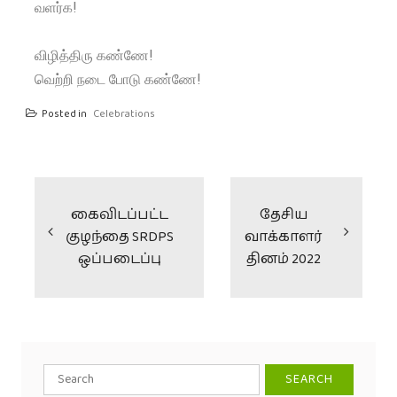
வளர்க!
விழித்திரு கண்ணே!
வெற்றி நடை போடு கண்ணே!
Posted in
Celebrations
கைவிடப்பட்ட
தேசிய
குழந்தை SRDPS
வாக்காளர்
ஒப்படைப்பு
தினம் 2022