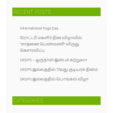
RECENT
POSTS
International Yoga Day
ரோட்டரி மகளிர் தின விழாவில்
“சாதனை பெண்மணி” விருது
கெளரவிப்பு
SRDPS – ஒருநாள் இன்பச் சுற்றுலா
SRDPS இல்லத்தில் 77வது குடியரசு தினம்
SRDPS இல்லத்தில் பொங்கல் விழா
CATEGORIES