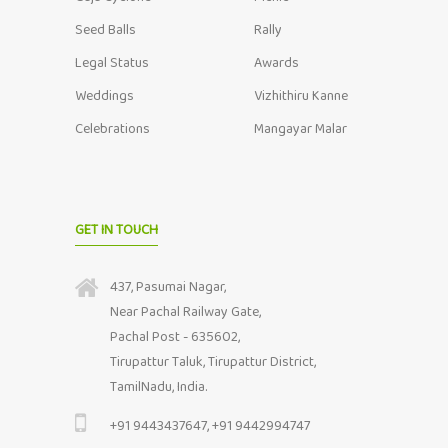
Seed Balls
Rally
Legal Status
Awards
Weddings
Vizhithiru Kanne
Celebrations
Mangayar Malar
GET IN TOUCH
437, Pasumai Nagar,
Near Pachal Railway Gate,
Pachal Post - 635602,
Tirupattur Taluk, Tirupattur District,
TamilNadu, India.
+91 9443437647, +91 9442994747