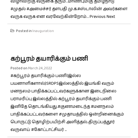
விழாவிற்கு வருகை தரும்…மாண்புமிகு தமிழ்நாடு
#முதல் #அமைச்சர் தளபதி மு.க.#ஸ்டாலின் அவர்களை
வருக வருக என வரவேற்கின்றோம்… Previous Next
Posted in
Inauguration
கற்பூரம் தயாரிக்கும் பணி
Posted on
March 24, 2022
#கற்பூரம் தயாரிக்கும் பணி(இல்ல
பயனாளிகளால்)SRDPSஇல்லத்தில் இயங்கி வரும்
மனநலம் பாதிக்கப்பட்டவர்களுக்கான இடைநிலை
பராமரிப்பு இல்லத்தில் கற்பூரம் தயாரிக்கும் பணி
இனிதே தொடங்கியது.#குணமடைந்த #மனநலம்
பாதிக்கப்பட்டவர்களை சமுதாயத்தில் ஒன்றினைக்கும்
பொருட்டு தொழிற்பயிற்சி அளித்தல்..திருப்பத்தூர்
வருவாய் #கோட்டாட்சியர் ...