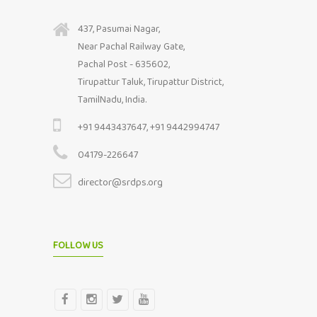
437, Pasumai Nagar,
Near Pachal Railway Gate,
Pachal Post - 635602,
Tirupattur Taluk, Tirupattur District,
TamilNadu, India.
+91 9443437647, +91 9442994747
04179-226647
director@srdps.org
FOLLOW US