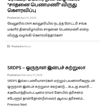
“சாதனை பெண்மணி” விருது
கெளரவிப்பு
Posted on
April 5, 2026
வேலூரில் DKM கல்லூரியில் நடந்த ரோட்டரி சங்க
மகளிர் தினவிழாவில் சாதனை பெண்மணி என்ற
விருது வழங்கி கெளரவித்தார்கள்!
Posted in
News
SRDPS – ஒருநாள் இன்பச் சுற்றுலா
Posted on
February 17, 2026
SRDPS இல்ல பணியாளர்கள் மற்றும் பயனாளிகளுடன்
ஒருநாள் இன்பச் சுற்றுலா #ஏற்காடு….. #படகு சவாரி…..
#அயோத்தியாபட்டினம் ராமர் கோயில் தரிசனம்
#பேளூர் தான்தோன்றீஸ்வரர் ஆலய தரிசனம்…
Previous Next