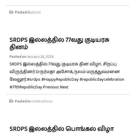
Posted in
picnic
SRDPS இல்லத்தில் 77வது குடியரசு
தினம்
Posted on
January 26, 2026
SRDPS இல்லத்தில் 77வது குடியரசு தின விழா.. சிறப்பு
விருந்தினர் Dr.நர்மதா அசோக், நலம் மருத்துவமனை
வேலூர்.#srdps #HappyRepublicDay #republicdaycelebration
#77thRepublicDay Previous Next
Posted in
Celebrations
SRDPS இல்லத்தில் பொங்கல் விழா