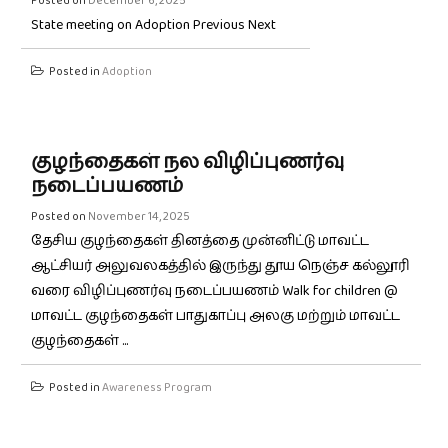
Posted on
December 6, 2025
State meeting on Adoption Previous Next
Posted in
Adoption
குழந்தைகள் நல விழிப்புணர்வு
நடைப்பயணம்
Posted on
November 14, 2025
தேசிய குழந்தைகள் தினத்தை முன்னிட்டு மாவட்ட
ஆட்சியர் அலுவலகத்தில் இருந்து தூய நெஞ்ச கல்லூரி
வரை விழிப்புணர்வு நடைப்பயணம் Walk for children @
மாவட்ட குழந்தைகள் பாதுகாப்பு அலகு மற்றும் மாவட்ட
குழந்தைகள் ...
Posted in
Awareness Program