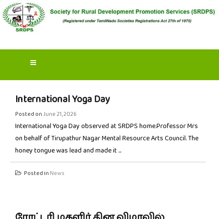
Skip
to
content
SOCIETY FOR RURAL
DEVELOPMENT
PROMOTION SERVICES
International Yoga Day
(SRDPS)
Posted on
June 21, 2026
International Yoga Day observed at SRDPS home.Professor Mrs
on behalf of Tirupathur Nagar Mental Resource Arts Council. The
honey tongue was lead and made it ...
Posted in
News
ரோட்டரி மகளிர் தின விழாவில்