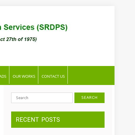
ADS
OUR WORKS
CONTACT US
Search
for:
RECENT
POSTS