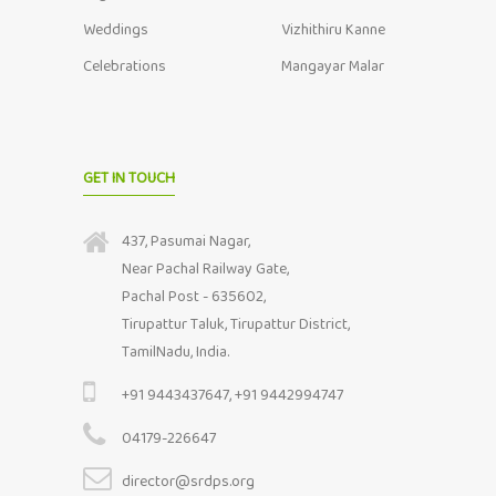
Weddings
Vizhithiru Kanne
Celebrations
Mangayar Malar
GET IN TOUCH
437, Pasumai Nagar,
Near Pachal Railway Gate,
Pachal Post - 635602,
Tirupattur Taluk, Tirupattur District,
TamilNadu, India.
+91 9443437647, +91 9442994747
04179-226647
director@srdps.org