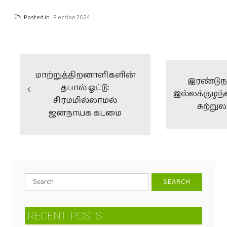
Posted in
Election 2024
மாற்றுத்திறனாளிகளின்
இரண்டுந
தபால் ஓட்டு:
இல்லக்குழந
சிரமமில்லாமல்
சுற்றுல
ஜனநாயக கடமை
RECENT
POSTS