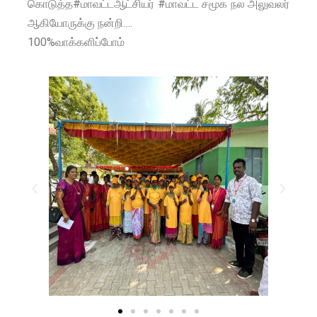
கொடுத்த#மாவட்டஆட்சியர் #மாவட்ட சமூக நல அலுவலர்
ஆகியோருக்கு நன்றி….
100%வாக்களிப்போம்