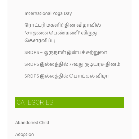
International Yoga Day
ரோட்டரி மகளிர் தின விழாவில்
“சாதனை பெண்மணி” விருது
கெளரவிப்பு
SRDPS – ஒருநாள் இன்பச் சுற்றுலா
SRDPS இல்லத்தில் 77வது குடியரசு தினம்
SRDPS இல்லத்தில் பொங்கல் விழா
CATEGORIES
Abandoned Child
Adoption