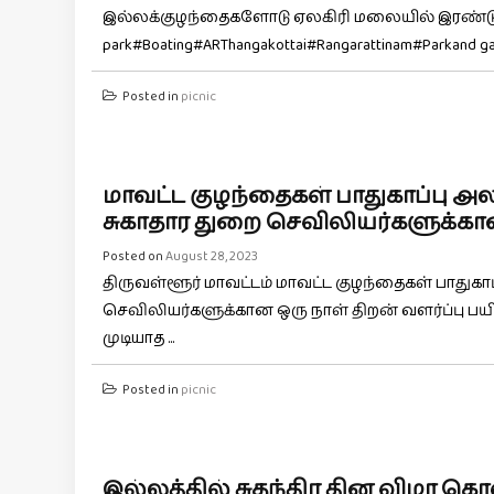
இல்லக்குழந்தைகளோடு ஏலகிரி மலையில் இரண்டுநாள் 
park#Boating#ARThangakottai#Rangarattinam#Parkand ga
Posted in
picnic
மாவட்ட குழந்தைகள் பாதுகாப்பு அல
சுகாதார துறை செவிலியர்களுக்கான 
Posted on
August 28, 2023
திருவள்ளூர் மாவட்டம் மாவட்ட குழந்தைகள் பாதுகாப
செவிலியர்களுக்கான ஒரு நாள் திறன் வளர்ப்பு பயிற்ற
முடியாத ...
Posted in
picnic
இல்லத்தில் சுதந்திர தின விழா கொ