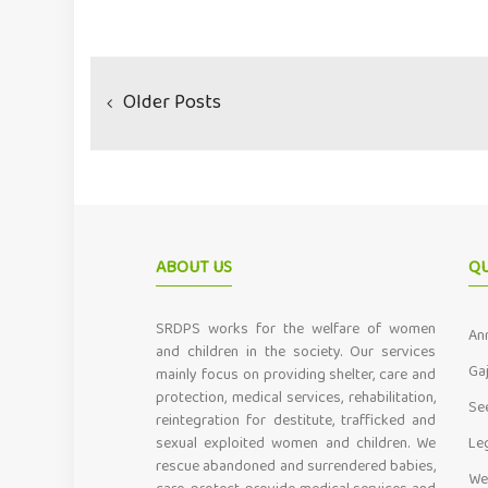
Posts
navigation
Older Posts
ABOUT US
QU
SRDPS works for the welfare of women
An
and children in the society. Our services
Ga
mainly focus on providing shelter, care and
protection, medical services, rehabilitation,
Se
reintegration for destitute, trafficked and
sexual exploited women and children. We
Le
rescue abandoned and surrendered babies,
We