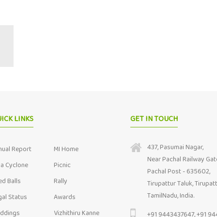
ICK LINKS
GET IN TOUCH
437, Pasumai Nagar,
nual Report
MI Home
Near Pachal Railway Gat
ja Cyclone
Picnic
Pachal Post - 635602,
ed Balls
Rally
Tirupattur Taluk, Tirupatt
TamilNadu, India.
gal Status
Awards
ddings
Vizhithiru Kanne
+91 9443437647, +91 9