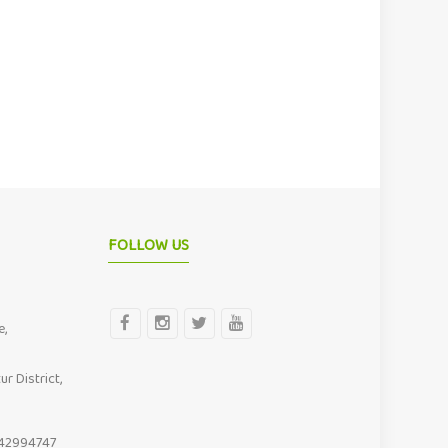
FOLLOW US
e,
ur District,
442994747