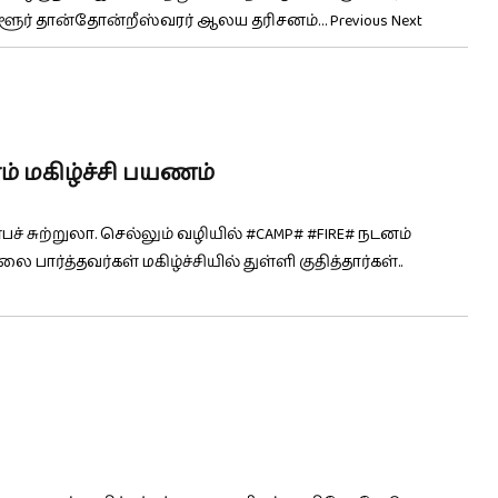
ளூர் தான்தோன்றீஸ்வரர் ஆலய தரிசனம்… Previous Next
 மகிழ்ச்சி பயணம்
 சுற்றுலா. செல்லும் வழியில் #CAMP# #FIRE# நடனம்
ர்த்தவர்கள் மகிழ்ச்சியில் துள்ளி குதித்தார்கள்..