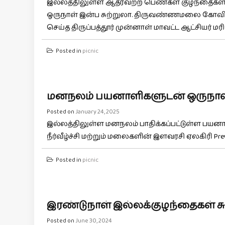
இல்லத்திலுள்ள ஆதரவற்ற பெண்கள் குழந்தைகள்
ஒருநாள் இன்ப சுற்றுலா. திருவண்ணமலை கோவில் ம
செய்த திருப்பத்தூர் முன்னாள் மாவட்ட ஆட்சியர் மரி
Posted in
picnic
மனநலம் பயனாளிகளுடன் ஒருநாள் 
Posted on
January 24, 2025
இல்லத்திலுள்ள மனநலம் பாதிக்கப்பட்டுள்ள பய
நீர்வீழ்ச்சி மற்றும் மலைகளின் இளவரசி ஏலகிரி Prev
Posted in
picnic
இரண்டுநாள் இல்லக்குழந்தைகள் சு
Posted on
June 30, 2024