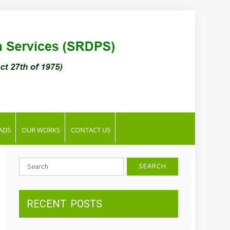
ADS
OUR WORKS
CONTACT US
Search
for:
RECENT
POSTS