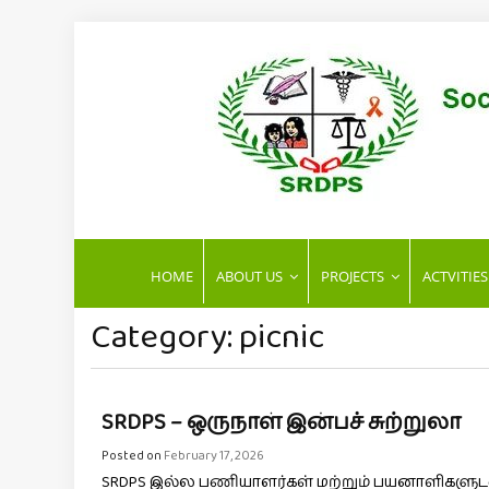
Skip
to
content
S
OCIETY FOR RUR
HOME
ABOUT US
PROJECTS
ACTVITIES
DEVELOPMENT
Category:
picnic
PROMOTION SERVIC
(SRDPS)
SRDPS – ஒருநாள் இன்பச் சுற்றுலா
Posted on
February 17, 2026
SRDPS இல்ல பணியாளர்கள் மற்றும் பயனாளிகளுடன் ஒ