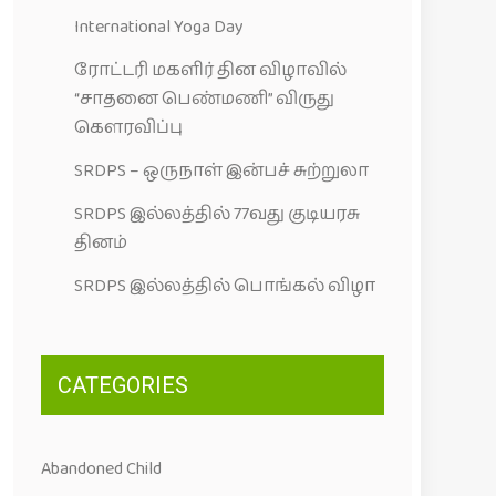
International Yoga Day
ரோட்டரி மகளிர் தின விழாவில்
“சாதனை பெண்மணி” விருது
கெளரவிப்பு
SRDPS – ஒருநாள் இன்பச் சுற்றுலா
SRDPS இல்லத்தில் 77வது குடியரசு
தினம்
SRDPS இல்லத்தில் பொங்கல் விழா
CATEGORIES
Abandoned Child