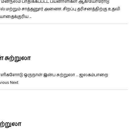
 மனநலம் பாதிக்கப்பட்ட பயனாளிகள் ஆகியோரோடு
ற்றும் சாத்தனூர் அணை. சிறப்பு தரிசனத்திற்கு உதவி
யாதைக்குரிய ...
சுற்றுலா
னாளிகளோடு ஒருநாள் இன்ப சுற்றுலா … ஜலகம்பாறை
ious Next
ற்றுலா