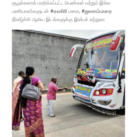
சூழல்களால் பாதிக்கப்பட்ட பெண்கள் மற்றும் இல்ல
பணியாளர்களுடன்
#ஏலகிரி
மலை,
#ஜலகாம்பாறை
நீர்வீழ்ச்சி ஆகிய இடங்களுக்கு இன்பச் சுற்றுலா