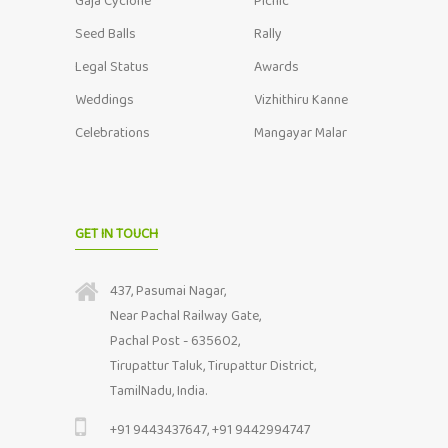
Gaja Cyclone
Picnic
Seed Balls
Rally
Legal Status
Awards
Weddings
Vizhithiru Kanne
Celebrations
Mangayar Malar
GET IN TOUCH
437, Pasumai Nagar,
Near Pachal Railway Gate,
Pachal Post - 635602,
Tirupattur Taluk, Tirupattur District,
TamilNadu, India.
+91 9443437647, +91 9442994747