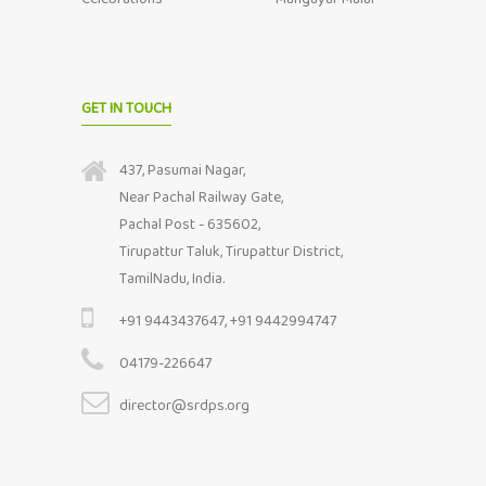
GET IN TOUCH
437, Pasumai Nagar,
Near Pachal Railway Gate,
Pachal Post - 635602,
Tirupattur Taluk, Tirupattur District,
TamilNadu, India.
+91 9443437647, +91 9442994747
04179-226647
director@srdps.org