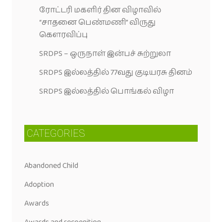
ரோட்டரி மகளிர் தின விழாவில்
“சாதனை பெண்மணி” விருது
கெளரவிப்பு
SRDPS – ஒருநாள் இன்பச் சுற்றுலா
SRDPS இல்லத்தில் 77வது குடியரசு தினம்
SRDPS இல்லத்தில் பொங்கல் விழா
CATEGORIES
Abandoned Child
Adoption
Awards