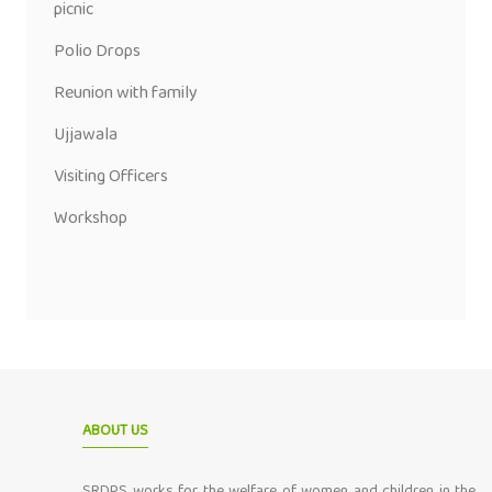
picnic
Polio Drops
Reunion with family
Ujjawala
Visiting Officers
Workshop
ABOUT US
SRDPS works for the welfare of women and children in the