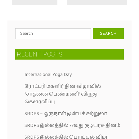
RECENT
POSTS
International Yoga Day
ரோட்டரி மகளிர் தின விழாவில்
“சாதனை பெண்மணி” விருது
கெளரவிப்பு
SRDPS – ஒருநாள் இன்பச் சுற்றுலா
SRDPS இல்லத்தில் 77வது குடியரசு தினம்
SRDPS இல்லத்தில் பொங்கல் விழா