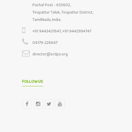
Pachal Post - 635602,
Tirupattur Taluk, Tirupattur District,
TamilNadu, India.
+91 9443437647, +91 9442994747
04179-226647
director@srdps.org
FOLLOW US