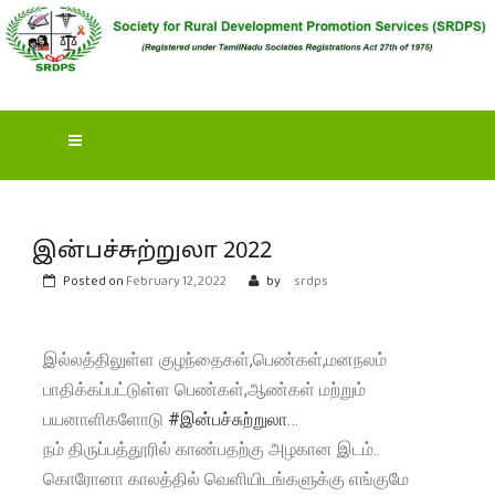
S
OCIETY FOR RURAL
DEVELOPMENT
PROMOTION SERVICES
(SRDPS)
இன்பச்சுற்றுலா 2022
Posted on
February 12, 2022
by
srdps
இல்லத்திலுள்ள குழந்தைகள்,பெண்கள்,மனநலம்
பாதிக்கப்பட்டுள்ள பெண்கள்,ஆண்கள் மற்றும்
பயனாளிகளோடு
#இன்பச்சுற்றுலா
…
நம் திருப்பத்தூரில் காண்பதற்கு அழகான இடம்..
கொரோனா காலத்தில் வெளியிடங்களுக்கு எங்குமே