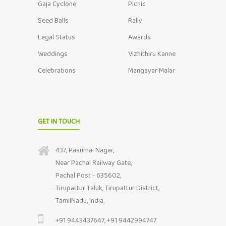
Gaja Cyclone
Picnic
Seed Balls
Rally
Legal Status
Awards
Weddings
Vizhithiru Kanne
Celebrations
Mangayar Malar
GET IN TOUCH
437, Pasumai Nagar,
Near Pachal Railway Gate,
Pachal Post - 635602,
Tirupattur Taluk, Tirupattur District,
TamilNadu, India.
+91 9443437647, +91 9442994747