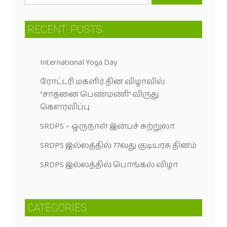
RECENT
POSTS
International Yoga Day
ரோட்டரி மகளிர் தின விழாவில்
“சாதனை பெண்மணி” விருது
கெளரவிப்பு
SRDPS – ஒருநாள் இன்பச் சுற்றுலா
SRDPS இல்லத்தில் 77வது குடியரசு தினம்
SRDPS இல்லத்தில் பொங்கல் விழா
CATEGORIES