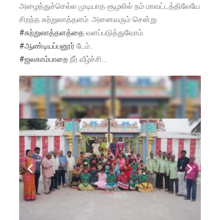
அழைத்துச்செல்ல முடியாத சூழலில் நம் மாவட்டத்திலேயே
சிறந்த சுற்றுலாத்தளம். அனைவரும் சென்று
#சுற்றுலாத்தளத்தை
வளப்படுத்துவோம்.
#ஆண்டியப்பனூர்
டேம்..
#ஜலகாம்பாறை
நீர் வீழ்ச்சி…