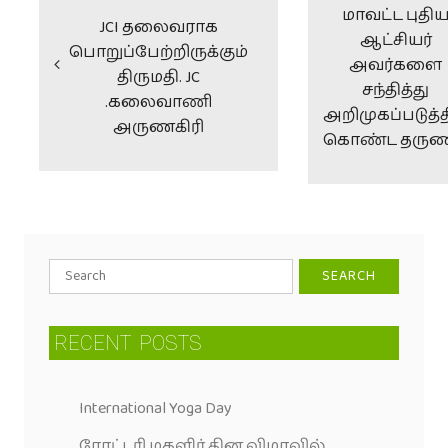
மாவட்ட புதி
JCI தலைவராக
ஆட்சியர்
பொறுப்பேற்றிருக்கும்
அவர்களை
திருமதி. JC
சந்தித்து
.கலைவாணி
அறிமுகப்படுத்த
அருணகிரி
கொண்ட தருண
RECENT
POSTS
International Yoga Day
ரோட்டரி மகளிர் தின விழாவில்