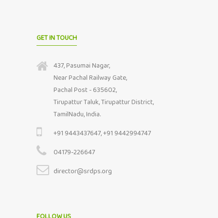
GET IN TOUCH
437, Pasumai Nagar,
Near Pachal Railway Gate,
Pachal Post - 635602,
Tirupattur Taluk, Tirupattur District,
TamilNadu, India.
+91 9443437647, +91 9442994747
04179-226647
director@srdps.org
FOLLOW US