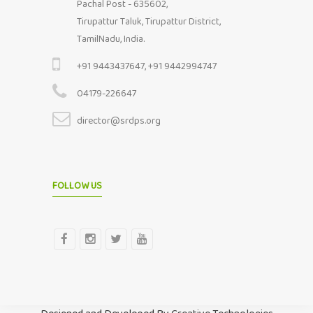
Pachal Post - 635602,
Tirupattur Taluk, Tirupattur District,
TamilNadu, India.
+91 9443437647, +91 9442994747
04179-226647
director@srdps.org
FOLLOW US