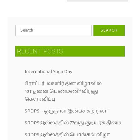
RECENT
POSTS
International Yoga Day
ரோட்டரி மகளிர் தின விழாவில்
“சாதனை பெண்மணி” விருது
கெளரவிப்பு
SRDPS – ஒருநாள் இன்பச் சுற்றுலா
SRDPS இல்லத்தில் 77வது குடியரசு தினம்
SRDPS இல்லத்தில் பொங்கல் விழா