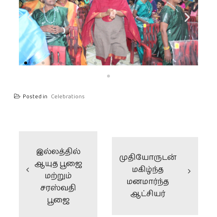
Posted in
Celebrations
இல்லத்தில்
முதியோருடன்
ஆயுத பூஜை
மகிழ்ந்த
மற்றும்
மனமார்ந்த
சரஸ்வதி
ஆட்சியர்
பூஜை