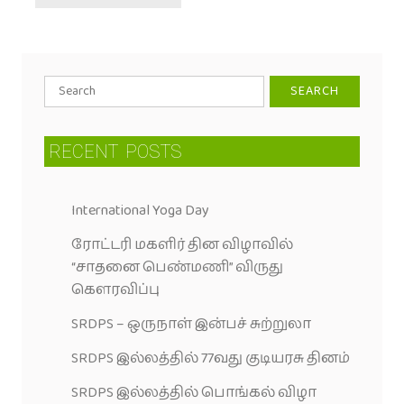
RECENT
POSTS
International Yoga Day
ரோட்டரி மகளிர் தின விழாவில்
“சாதனை பெண்மணி” விருது
கெளரவிப்பு
SRDPS – ஒருநாள் இன்பச் சுற்றுலா
SRDPS இல்லத்தில் 77வது குடியரசு தினம்
SRDPS இல்லத்தில் பொங்கல் விழா