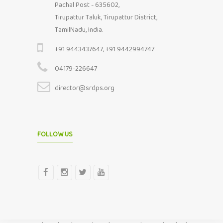
Pachal Post - 635602,
Tirupattur Taluk, Tirupattur District,
TamilNadu, India.
+91 9443437647, +91 9442994747
04179-226647
director@srdps.org
FOLLOW US