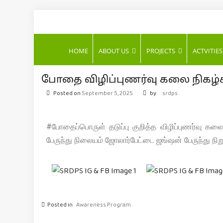
S
OCIETY FOR RUR
HOME
ABOUT US
PROJECTS
ACTVITIES
DEVELOPMENT
PROMOTION SERVIC
போதை விழிப்புணர்வு கலை நிகழ்ச
Posted on
September 5, 2025
by
srdps
(SRDPS)
#போதைப்பொருள் தடுப்பு குறித்த விழிப்புணர்வு கலை ந
பேருந்து நிலையம் ஜோலார்பேட்டை ஜங்ஷன் பேருந்து நிறு
Posted in
Awareness Program