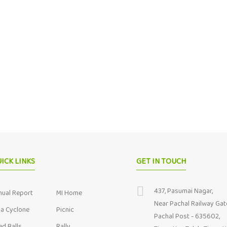
ICK LINKS
GET IN TOUCH
437, Pasumai Nagar,
nual Report
MI Home
Near Pachal Railway Gat
ja Cyclone
Picnic
Pachal Post - 635602,
ed Balls
Rally