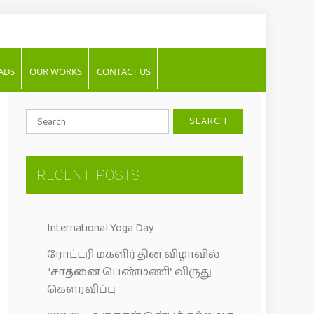
ADS
OUR WORKS
CONTACT US
RECENT
POSTS
International Yoga Day
ரோட்டரி மகளிர் தின விழாவில்
“சாதனை பெண்மணி” விருது
கெளரவிப்பு