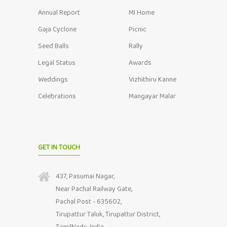
Annual Report
MI Home
Gaja Cyclone
Picnic
Seed Balls
Rally
Legal Status
Awards
Weddings
Vizhithiru Kanne
Celebrations
Mangayar Malar
GET IN TOUCH
437, Pasumai Nagar,
Near Pachal Railway Gate,
Pachal Post - 635602,
Tirupattur Taluk, Tirupattur District,
TamilNadu, India.