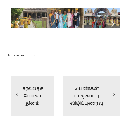
Posted in
picnic
சர்வதேச
பெண்கள்
யோகா
பாதுகாப்பு
தினம்
விழிப்புணர்வு