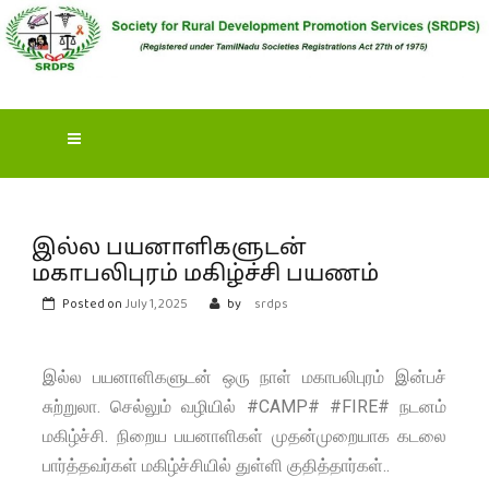
S
OCIETY FOR RURAL
DEVELOPMENT
PROMOTION SERVICES
(SRDPS)
இல்ல பயனாளிகளுடன்
மகாபலிபுரம் மகிழ்ச்சி பயணம்
Posted on
July 1, 2025
by
srdps
இல்ல பயனாளிகளுடன் ஒரு நாள் மகாபலிபுரம் இன்பச்
சுற்றுலா. செல்லும் வழியில் #CAMP# #FIRE# நடனம்
மகிழ்ச்சி. நிறைய பயனாளிகள் முதன்முறையாக கடலை
பார்த்தவர்கள் மகிழ்ச்சியில் துள்ளி குதித்தார்கள்..