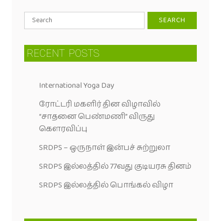
RECENT
POSTS
International Yoga Day
ரோட்டரி மகளிர் தின விழாவில்
“சாதனை பெண்மணி” விருது
கெளரவிப்பு
SRDPS – ஒருநாள் இன்பச் சுற்றுலா
SRDPS இல்லத்தில் 77வது குடியரசு தினம்
SRDPS இல்லத்தில் பொங்கல் விழா